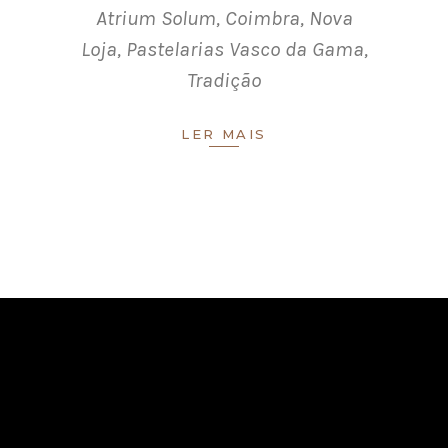
Atrium Solum
,
Coimbra
,
Nova
Loja
,
Pastelarias Vasco da Gama
,
Tradição
LER MAIS